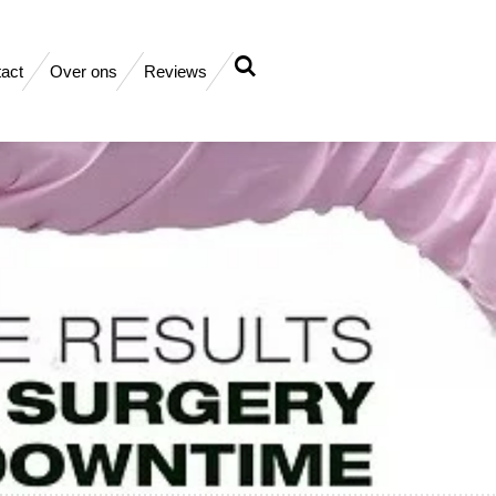
act
Over ons
Reviews