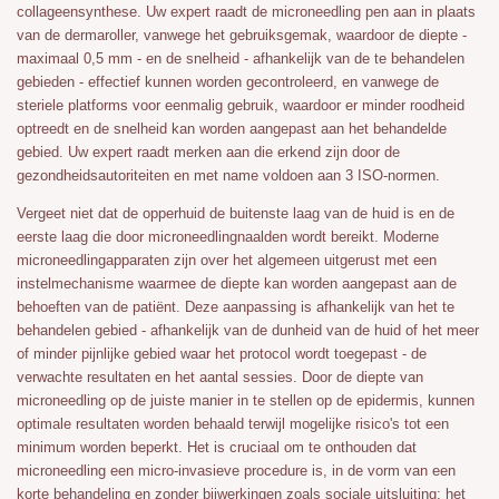
collageensynthese. Uw expert raadt de microneedling pen aan in plaats
van de dermaroller, vanwege het gebruiksgemak, waardoor de diepte -
maximaal 0,5 mm - en de snelheid - afhankelijk van de te behandelen
gebieden - effectief kunnen worden gecontroleerd, en vanwege de
steriele platforms voor eenmalig gebruik, waardoor er minder roodheid
optreedt en de snelheid kan worden aangepast aan het behandelde
gebied. Uw expert raadt merken aan die erkend zijn door de
gezondheidsautoriteiten en met name voldoen aan 3 ISO-normen.
Vergeet niet dat de opperhuid de buitenste laag van de huid is en de
eerste laag die door microneedlingnaalden wordt bereikt. Moderne
microneedlingapparaten zijn over het algemeen uitgerust met een
instelmechanisme waarmee de diepte kan worden aangepast aan de
behoeften van de patiënt. Deze aanpassing is afhankelijk van het te
behandelen gebied - afhankelijk van de dunheid van de huid of het meer
of minder pijnlijke gebied waar het protocol wordt toegepast - de
verwachte resultaten en het aantal sessies. Door de diepte van
microneedling op de juiste manier in te stellen op de epidermis, kunnen
optimale resultaten worden behaald terwijl mogelijke risico's tot een
minimum worden beperkt. Het is cruciaal om te onthouden dat
microneedling een micro-invasieve procedure is, in de vorm van een
korte behandeling en zonder bijwerkingen zoals sociale uitsluiting; het